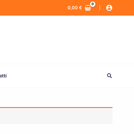
0,00
€
Cerca
tti