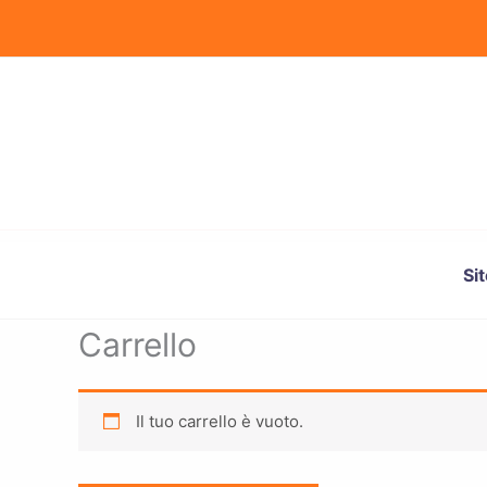
Vai
al
contenuto
Si
Carrello
Il tuo carrello è vuoto.