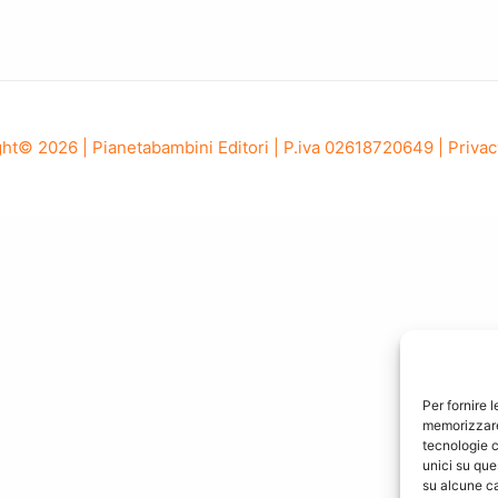
ht© 2026 | Pianetabambini Editori | P.iva 02618720649 |
Privac
Per fornire 
memorizzare 
tecnologie c
unici su que
su alcune ca