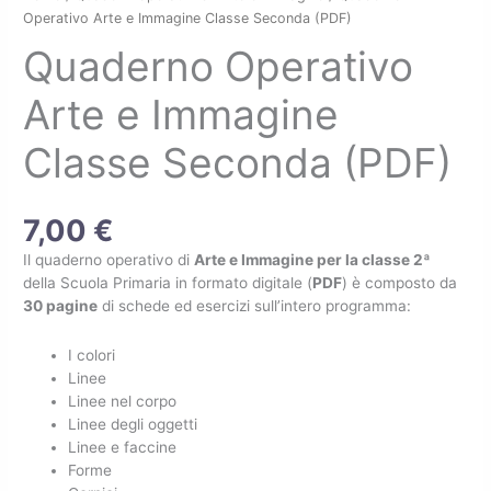
Operativo
Operativo Arte e Immagine Classe Seconda (PDF)
Arte
Quaderno Operativo
e
Immagine
Arte e Immagine
Classe
Seconda
Classe Seconda (PDF)
(PDF)
quantità
7,00
€
Il quaderno operativo di
Arte e Immagine per la classe 2ª
della Scuola Primaria in formato digitale (
PDF
) è composto da
30 pagine
di schede ed esercizi sull’intero programma:
I colori
Linee
Linee nel corpo
Linee degli oggetti
Linee e faccine
Forme