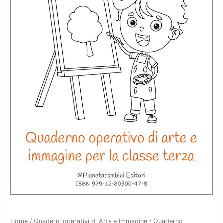
Quaderno
Home
/
Quaderni operativi di Arte e Immagine
/ Quaderno