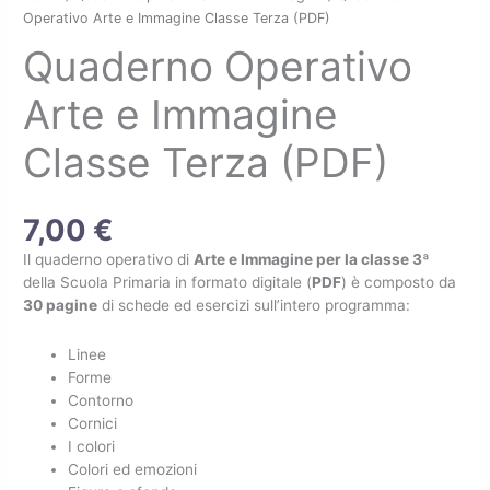
Operativo
Operativo Arte e Immagine Classe Terza (PDF)
Arte
Quaderno Operativo
e
Immagine
Arte e Immagine
Classe
Terza
Classe Terza (PDF)
(PDF)
quantità
7,00
€
Il quaderno operativo di
Arte e Immagine per la classe 3ª
della Scuola Primaria in formato digitale (
PDF
) è composto da
30 pagine
di schede ed esercizi sull’intero programma:
Linee
Forme
Contorno
Cornici
I colori
Colori ed emozioni