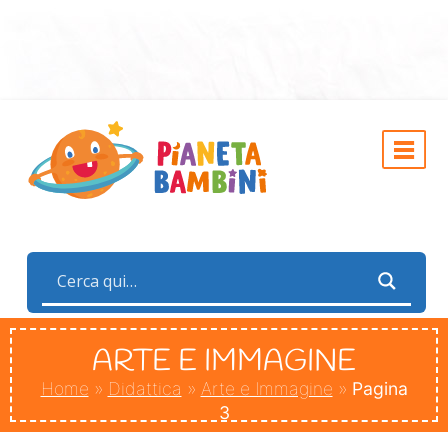
ARTE E IMMAGINE
Home
»
Didattica
»
Arte e Immagine
»
Pagina
3