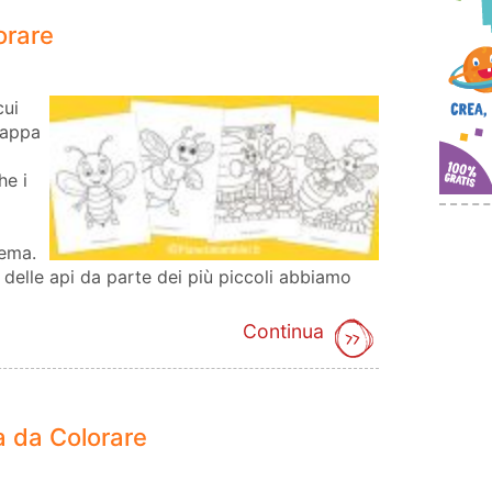
orare
cui
pappa
he i
tema.
delle api da parte dei più piccoli abbiamo
Continua
a da Colorare