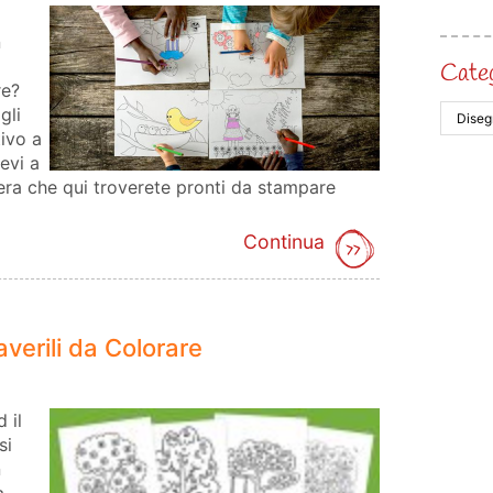
n
Cate
re?
gli
ivo a
ievi a
vera che qui troverete pronti da stampare
Continua
averili da Colorare
 il
si
n