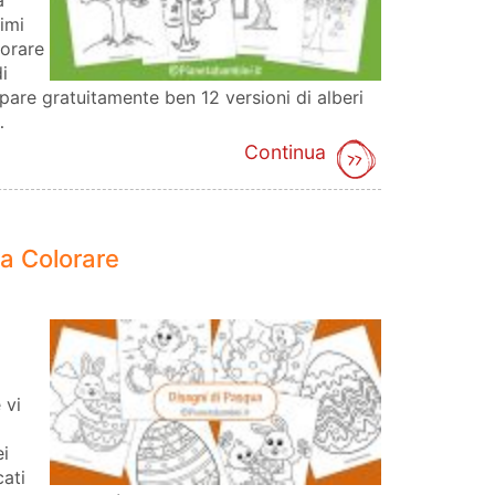
a
imi
lorare
i
mpare gratuitamente ben 12 versioni di alberi
…
Continua
a Colorare
 vi
ei
cati