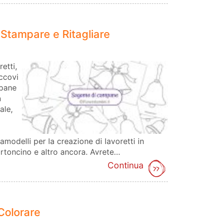
tampare e Ritagliare
etti,
ccovi
mpane
n
ale,
modelli per la creazione di lavoretti in
rtoncino e altro ancora. Avrete…
Continua
 Colorare