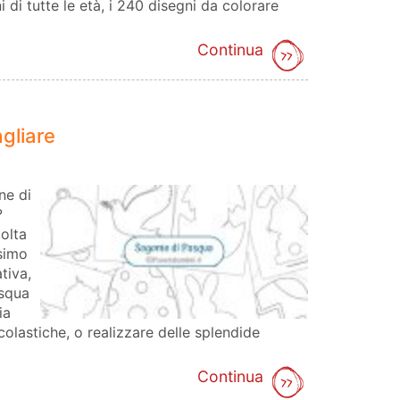
ni di tutte le età, i 240 disegni da colorare
Continua
gliare
ne di
?
olta
ssimo
tiva,
squa
ia
colastiche, o realizzare delle splendide
Continua