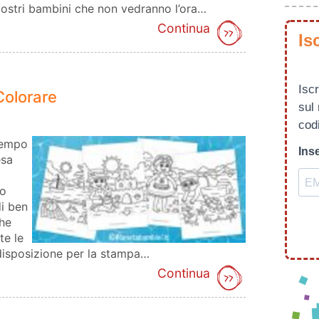
vostri bambini che non vedranno l’ora…
Continua
Is
Iscr
Colorare
sul
codi
tempo
Inse
esa
to
di ben
che
te le
 disposizione per la stampa…
Continua