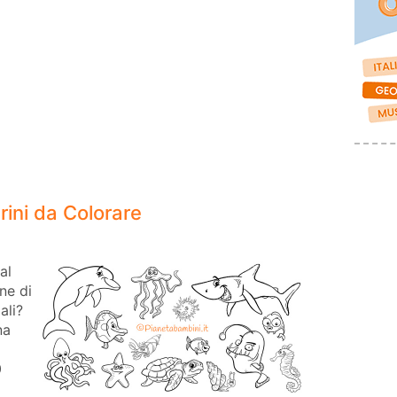
rini da Colorare
al
ne di
ali?
na
0