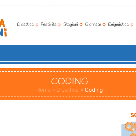
Didattica
Festivita
Stagioni
Giornate
Enigmistica
CODING
Home
»
Didattica
»
Coding