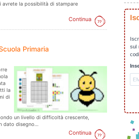
i avrete la possibilità di stampare
Is
Continua
Iscr
sul
a Scuola Primaria
codi
Inse
orre
uola
ata
ti la
mi di
ondo un livello di difficoltà crescente,
un dato disegno…
Continua