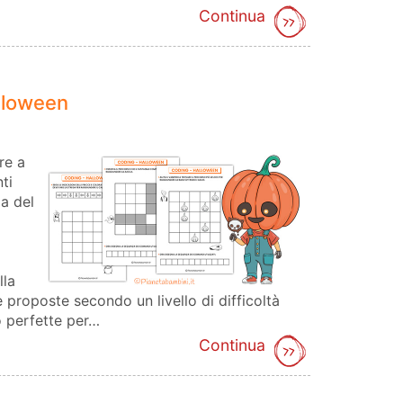
Continua
lloween
re a
ti
za del
lla
 proposte secondo un livello di difficoltà
 perfette per…
Continua