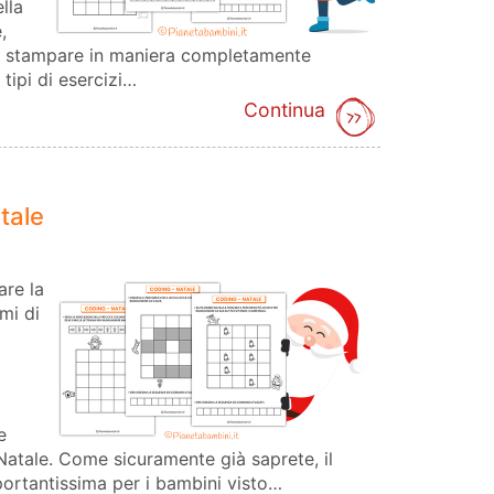
lla
,
e stampare in maniera completamente
 tipi di esercizi…
Continua
tale
re la
mi di
e
atale. Come sicuramente già saprete, il
portantissima per i bambini visto…