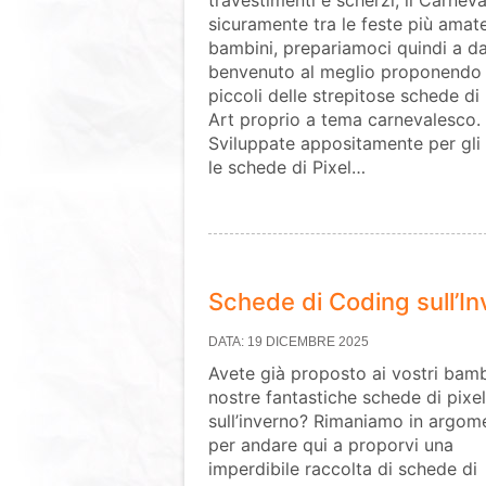
travestimenti e scherzi, il Carneva
sicuramente tra le feste più amat
bambini, prepariamoci quindi a dar
benvenuto al meglio proponendo 
piccoli delle strepitose schede di 
Art proprio a tema carnevalesco.
Sviluppate appositamente per gli 
le schede di Pixel…
Schede di Coding sull’In
DATA: 19 DICEMBRE 2025
Avete già proposto ai vostri bamb
nostre fantastiche schede di pixel
sull’inverno? Rimaniamo in argom
per andare qui a proporvi una
imperdibile raccolta di schede di