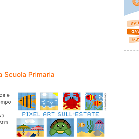
la Scuola Primaria
nza e
tempo
va
stra