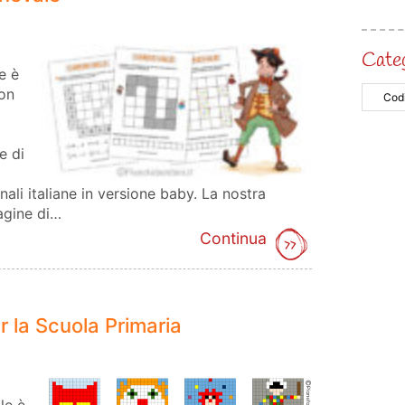
Cate
e è
non
e di
ali italiane in versione baby. La nostra
agine di…
Continua
r la Scuola Primaria