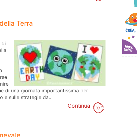
della Terra
 di
lla
a
rse
nire
ione di una giornata importantissima per
to e sulle strategie da…
Continua
rnevale