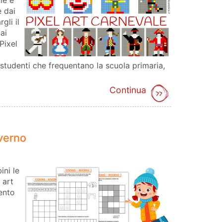
le è
e dai
gli il
ai
Pixel
studenti che frequentano la scuola primaria,
Continua
verno
ini le
 art
ento