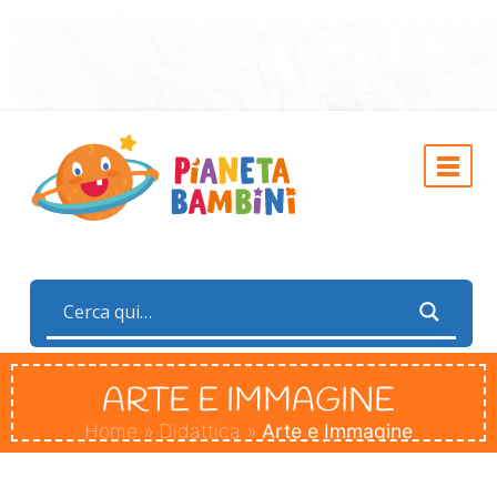
ARTE E IMMAGINE
Home
»
Didattica
»
Arte e Immagine