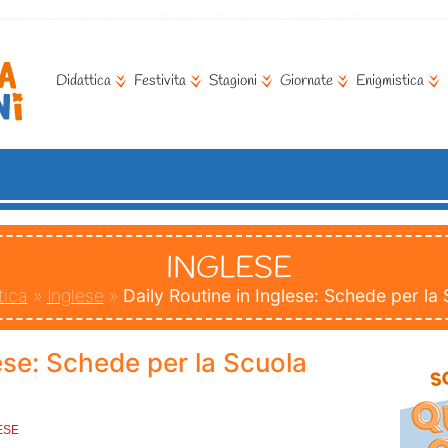
Didattica
Festivita
Stagioni
Giornate
Enigmistica
INGLESE
tica
»
Inglese
»
Daily Routine in Inglese: Schede per la
lese: Schede per la Scuola
ESE