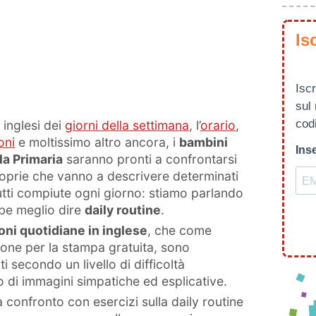
Is
Iscr
sul
codi
inglesi dei
giorni della settimana
, l’
orario
,
oni
e moltissimo altro ancora, i
bambini
Inse
la Primaria
saranno pronti a confrontarsi
roprie che vanno a descrivere determinati
utti compiute ogni giorno: stiamo parlando
bbe meglio dire
daily routine
.
oni quotidiane in inglese
, che come
one per la stampa gratuita, sono
i secondo un livello di difficoltà
io di immagini simpatiche ed esplicative.
a confronto con esercizi sulla daily routine