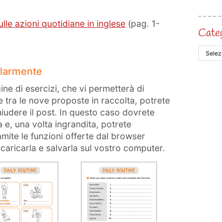
lle azioni quotidiane in inglese
(pag. 1-
Cate
olarmente
ine di esercizi, che vi permetterà di
e tra le nove proposte in raccolta, potrete
chiudere il post. In questo caso dovrete
a e, una volta ingrandita, potrete
amite le funzioni offerte dal browser
 scaricarla e salvarla sul vostro computer.