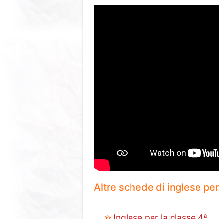
Altre schede di inglese per
Inglese per la classe 4ª