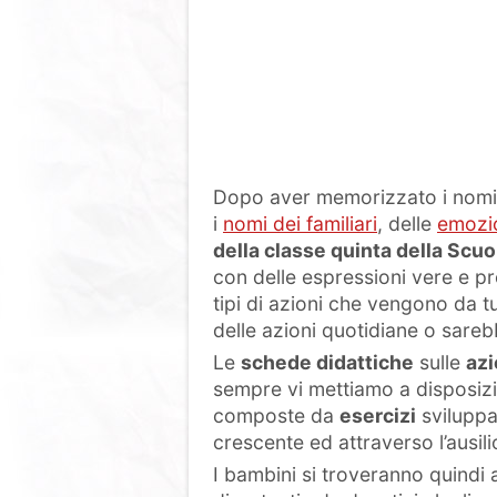
Dopo aver memorizzato i nomi 
i
nomi dei familiari
, delle
emozi
della classe quinta della Scuo
con delle espressioni vere e p
tipi di azioni che vengono da t
delle azioni quotidiane o sare
Le
schede didattiche
sulle
azi
sempre vi mettiamo a disposizi
composte da
esercizi
sviluppat
crescente ed attraverso l’ausil
I bambini si troveranno quindi 