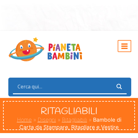
RITAGLIABILI
Home
»
Disegni
»
Ritagliabili
»
Bambole di
Carta da Stampare, Ritagliare e Vestire