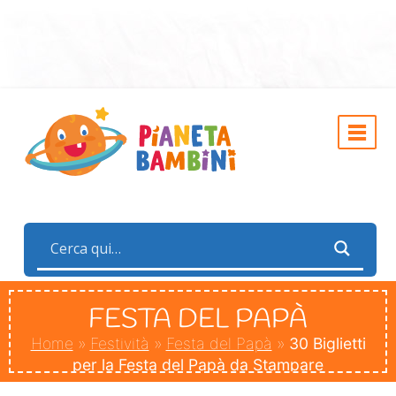
FESTA DEL PAPÀ
Home
»
Festività
»
Festa del Papà
»
30 Biglietti
per la Festa del Papà da Stampare