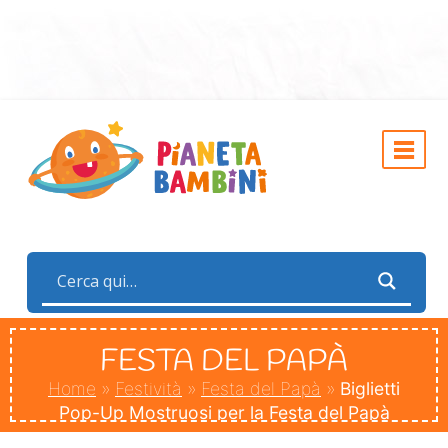
FESTA DEL PAPÀ
Home
»
Festività
»
Festa del Papà
»
Biglietti
Pop-Up Mostruosi per la Festa del Papà