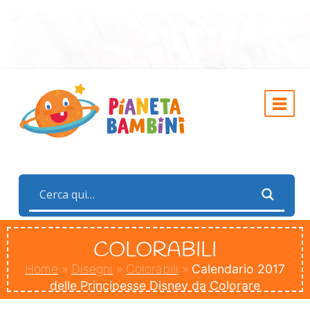
COLORABILI
Home
»
Disegni
»
Colorabili
»
Calendario 2017
delle Principesse Disney da Colorare