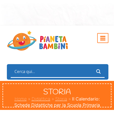
STORIA
Home
»
Didattica
»
Storia
»
Il Calendario:
Schede Didattiche per la Scuola Primaria