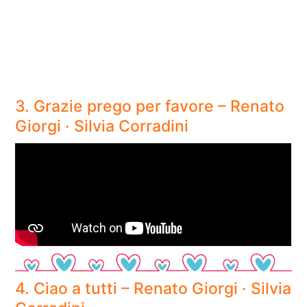
3. Grazie prego per favore – Renato
Giorgi · Silvia Corradini
4. Ciao a tutti – Renato Giorgi · Silvia