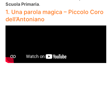
Scuola Primaria
.
1. Una parola magica – Piccolo Coro
dell’Antoniano