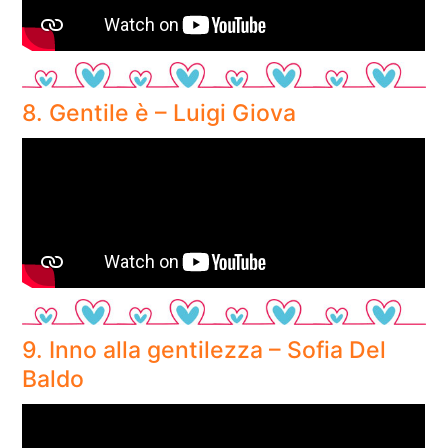
8. Gentile è – Luigi Giova
9. Inno alla gentilezza – Sofia Del
Baldo