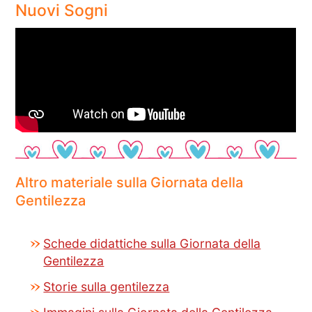
Nuovi Sogni
Altro materiale sulla Giornata della
Gentilezza
Schede didattiche sulla Giornata della
Gentilezza
Storie sulla gentilezza