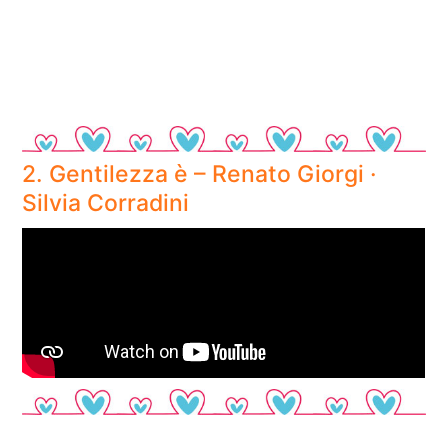
2. Gentilezza è – Renato Giorgi ·
Silvia Corradini