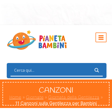
CANZONI
Home
»
Giornate
»
Giornata della Gentilezza
»
11 Canzoni sulla Gentilezza per Bambini