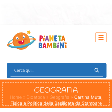
GEOGRAFIA
Home
»
Didattica
»
Geografia
»
Cartina Muta,
Fisica e Politica della Basilicata da Stampare