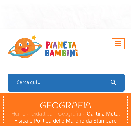
GEOGRAFIA
Home
»
Didattica
»
Geografia
»
Cartina Muta,
Fisica e Politica delle Marche da Stampare