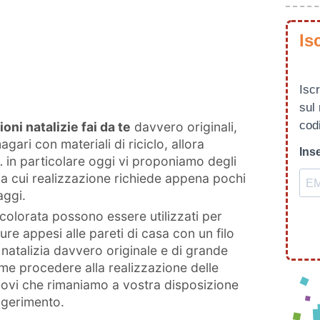
Is
Iscr
sul
codi
oni natalizie fai da te
davvero originali,
gari con materiali di riciclo, allora
Inse
 in particolare oggi vi proponiamo degli
la cui realizzazione richiede appena pochi
aggi.
 colorata possono essere utilizzati per
re appesi alle pareti di casa con un filo
 natalizia davvero originale e di grande
me procedere alla realizzazione delle
dovi che rimaniamo a vostra disposizione
ggerimento.