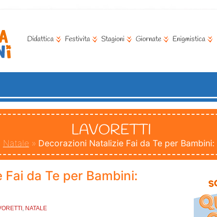
Didattica
Festivita
Stagioni
Giornate
Enigmistica
LAVORETTI
»
Natale
»
Decorazioni Natalizie Fai da Te per Bambini:
e Fai da Te per Bambini:
VORETTI
,
NATALE