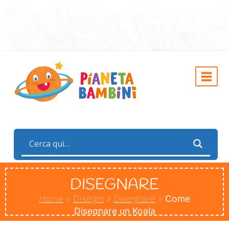
DISEGNARE
Home
»
Disegni
»
Disegnare
»
Come
Disegnare un Koala