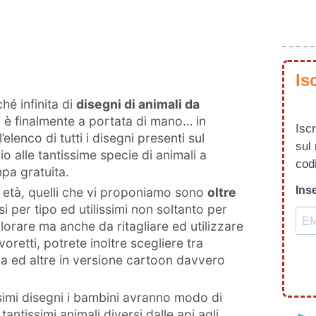
Is
hé infinita di
disegni di animali da
è finalmente a portata di mano… in
Iscr
’elenco di tutti i disegni presenti sul
sul
o alle tantissime specie di animali a
codi
pa gratuita.
Inse
le età, quelli che vi proponiamo sono
oltre
i per tipo ed utilissimi non soltanto per
lorare ma anche da ritagliare ed utilizzare
voretti, potrete inoltre scegliere tra
tica ed altre in versione cartoon davvero
ssimi disegni i bambini avranno modo di
ntissimi animali diversi dalle api agli