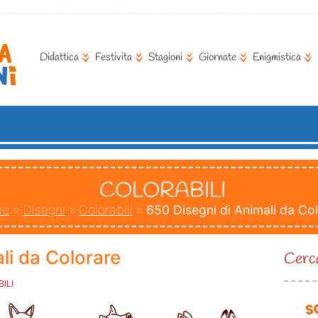
Didattica
Festivita
Stagioni
Giornate
Enigmistica
COLORABILI
me
»
Disegni
»
Colorabili
»
650 Disegni di Animali da Co
li da Colorare
Cerca
ILI