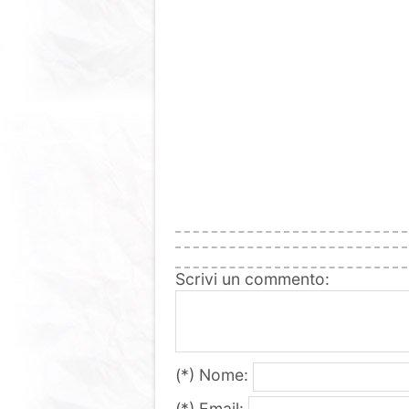
Scrivi un commento:
(*) Nome:
(*) Email: