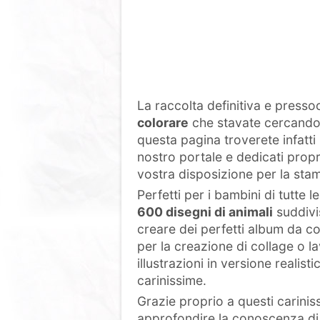
La raccolta definitiva e pressoc
colorare
che stavate cercando 
questa pagina troverete infatti l
nostro portale e dedicati propri
vostra disposizione per la stam
Perfetti per i bambini di tutte 
600 disegni di animali
suddivis
creare dei perfetti album da co
per la creazione di collage o la
illustrazioni in versione realis
carinissime.
Grazie proprio a questi carini
approfondire la conoscenza di ta