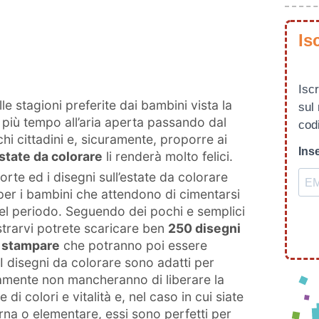
Is
Iscr
e stagioni preferite dai bambini vista la
sul
o più tempo all’aria aperta passando dal
codi
hi cittadini e, sicuramente, proporre ai
Inse
estate da colorare
li renderà molto felici.
orte ed i disegni sull’estate da colorare
er i bambini che attendono di cimentarsi
 del periodo. Seguendo dei pochi e semplici
strarvi potrete scaricare ben
250 disegni
a stampare
che potranno poi essere
. I disegni da colorare sono adatti per
rtamente non mancheranno di liberare la
 di colori e vitalità e, nel caso in cui siate
rna o elementare, essi sono perfetti per