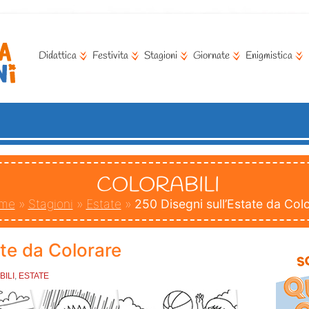
Didattica
Festivita
Stagioni
Giornate
Enigmistica
COLORABILI
me
»
Stagioni
»
Estate
»
250 Disegni sull’Estate da Col
ate da Colorare
ILI
,
ESTATE