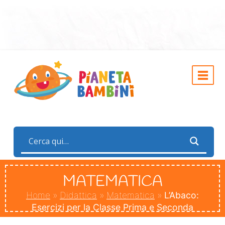
MATEMATICA
Home
»
Didattica
»
Matematica
»
L’Abaco:
Esercizi per la Classe Prima e Seconda