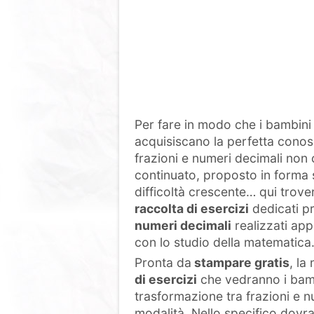
Per fare in modo che i bambini
acquisiscano la perfetta cono
frazioni e numeri decimali non 
continuato, proposto in forma 
difficoltà crescente… qui trove
raccolta di esercizi
dedicati pr
numeri decimali
realizzati app
con lo studio della matematica
Pronta da
stampare gratis
, la
di esercizi
che vedranno i bamb
trasformazione tra frazioni e 
modalità. Nello specifico dovra