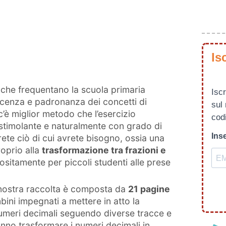
Is
 che frequentano la scuola primaria
Iscr
scenza e padronanza dei concetti di
sul
c’è miglior metodo che l’esercizio
codi
stimolante e naturalmente con grado di
Inse
rete ciò di cui avrete bisogno, ossia una
oprio alla
trasformazione tra frazioni e
ositamente per piccoli studenti alle prese
.
 nostra raccolta è composta da
21 pagine
ini impegnati a mettere in atto la
numeri decimali seguendo diverse tracce e
nno trasformare i numeri decimali in