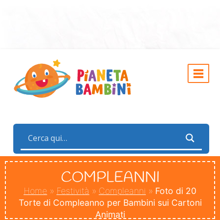
COMPLEANNI
Home
»
Festività
»
Compleanni
»
Foto di 20
Torte di Compleanno per Bambini sui Cartoni
Animati