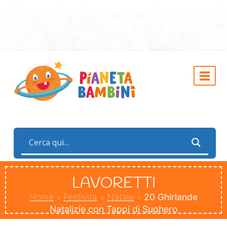
LAVORETTI
Home
»
Festività
»
Natale
»
20 Ghirlande
Natalizie con Tappi di Sughero