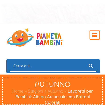
AUTUNNO
Home
»
Stagioni
»
Autunno
»
Lavoretti per
Bambini: Albero Autunnale con Bottoni
Colorati