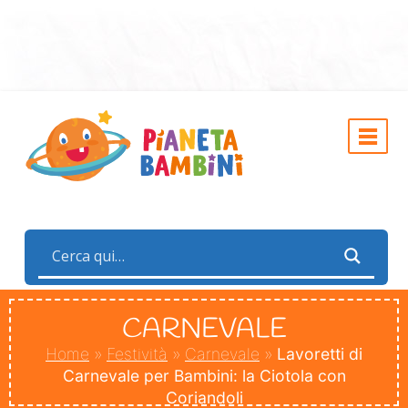
CARNEVALE
Home
»
Festività
»
Carnevale
»
Lavoretti di
Carnevale per Bambini: la Ciotola con
Coriandoli