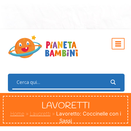
LAVORETTI
Home
»
Lavoretti
»
Lavoretto: Coccinelle con i
Sassi