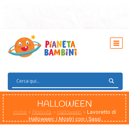
HALLOWEEN
Home
»
Festività
»
Halloween
»
Lavoretto di
Halloween: i Mostri con i Sassi