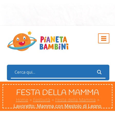
FESTA DELLA MAMMA
Home
»
Festività
»
Festa della Mamma
»
Lavoretto: Mamma con Mestolo di Legno