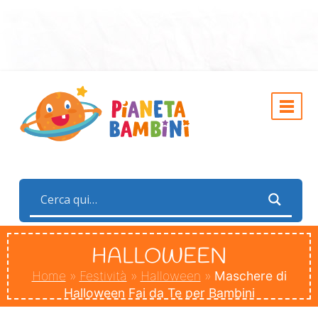
HALLOWEEN
Home
»
Festività
»
Halloween
»
Maschere di
Halloween Fai da Te per Bambini