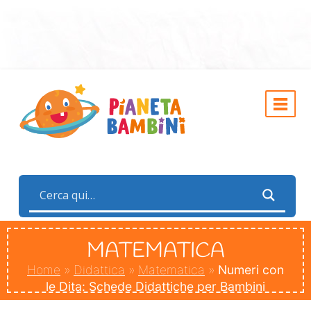
MATEMATICA
Home
»
Didattica
»
Matematica
»
Numeri con
le Dita: Schede Didattiche per Bambini