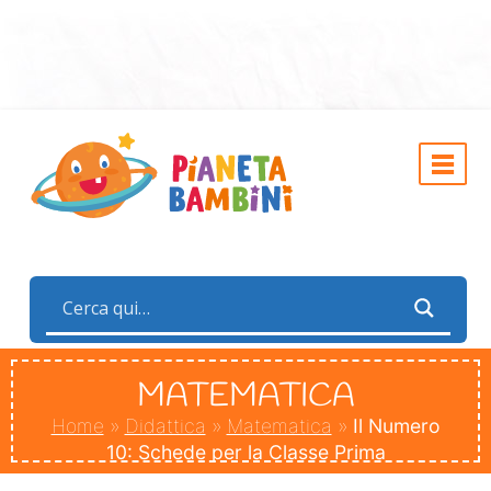
MATEMATICA
Home
»
Didattica
»
Matematica
»
Il Numero
10: Schede per la Classe Prima