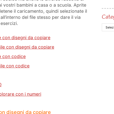
i vostri bambini a casa o a scuola. Aprite
ndetene il caricamento, quindi selezionate il
Cate
l’interno del file stesso per dare il via
esercizi.
le con disegni da copiare
icile con disegni da copiare
le con codice
icile con codice
0
colorare con i numeri
con disegni da copiare