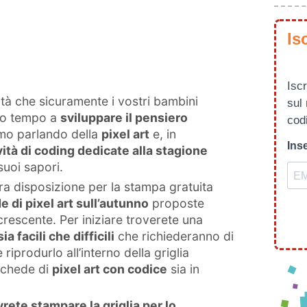
Is
Iscr
ità che sicuramente i vostri bambini
sul
sso tempo a
sviluppare il pensiero
codi
amo parlando della
pixel art
e, in
Inse
vità di coding dedicate alla stagione
 suoi sapori.
ra disposizione per la stampa gratuita
 di pixel art sull’autunno
proposte
 crescente. Per iniziare troverete una
sia facili che difficili
che richiederanno di
riprodurlo all’interno della griglia
schede di
pixel art con codice
sia in
vrete stampare la griglia per lo