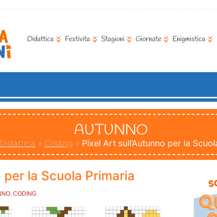
Didattica
Festivita
Stagioni
Giornate
Enigmistica
AUTUNNO
Didattica
»
Coding
»
Pixel Art sull’Autunno per la Scuol
o per la Scuola Primaria
NNO
,
CODING