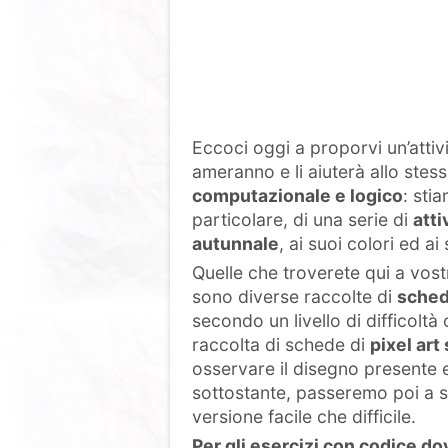
Eccoci oggi a proporvi un’attiv
ameranno e li aiuterà allo ste
computazionale e logico
: sti
particolare, di una serie di
atti
autunnale
, ai suoi colori ed ai
Quelle che troverete qui a vost
sono diverse raccolte di
schede
secondo un livello di difficoltà
raccolta di schede di
pixel art 
osservare il disegno presente e 
sottostante, passeremo poi a 
versione facile che difficile.
Per gli esercizi con codice do