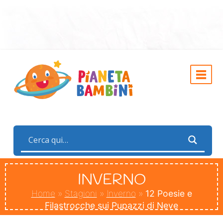
INVERNO
Home
»
Stagioni
»
Inverno
»
12 Poesie e
Filastrocche sui Pupazzi di Neve