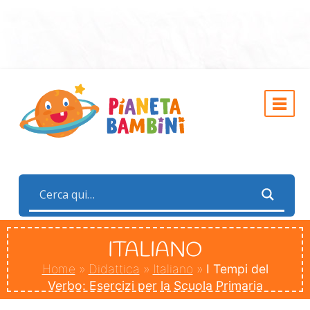
ITALIANO
Home
»
Didattica
»
Italiano
»
I Tempi del
Verbo: Esercizi per la Scuola Primaria