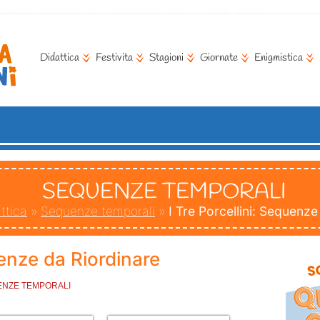
Didattica
Festivita
Stagioni
Giornate
Enigmistica
SEQUENZE TEMPORALI
ttica
»
Sequenze temporali
»
I Tre Porcellini: Sequenze
uenze da Riordinare
NZE TEMPORALI