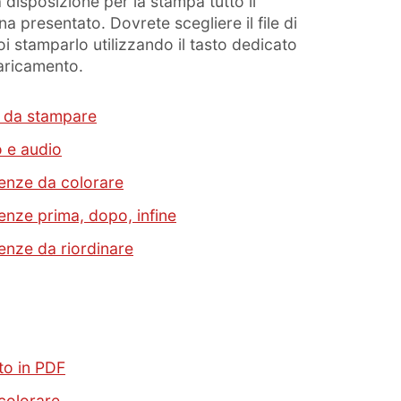
 disposizione per la stampa tutto il
 presentato. Dovrete scegliere il file di
oi stamparlo utilizzando il tasto dedicato
aricamento.
to da stampare
eo e audio
quenze da colorare
uenze prima, dopo, infine
uenze da riordinare
sto in PDF
 colorare