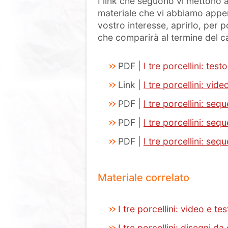
I link che seguono vi mettono a
materiale che vi abbiamo appena
vostro interesse, aprirlo, per p
che comparirà al termine del c
PDF |
I tre porcellini: tes
Link |
I tre porcellini: vid
PDF |
I tre porcellini: se
PDF |
I tre porcellini: seq
PDF |
I tre porcellini: seq
Materiale correlato
I tre porcellini: video e te
I tre porcellini: disegni da