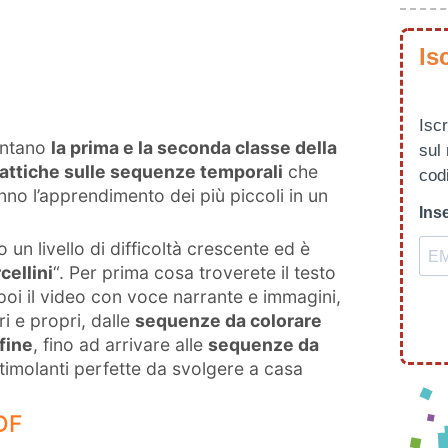
Is
Iscr
uentano
la prima e la seconda classe della
sul
idattiche sulle sequenze temporali
che
codi
no l’apprendimento dei più piccoli in un
Inse
un livello di difficoltà crescente ed è
rcellini
“. Per prima cosa troverete il testo
poi il video con voce narrante e immagini,
ri e propri, dalle
sequenze da colorare
fine
, fino ad arrivare alle
sequenze da
à stimolanti perfette da svolgere a casa
DF