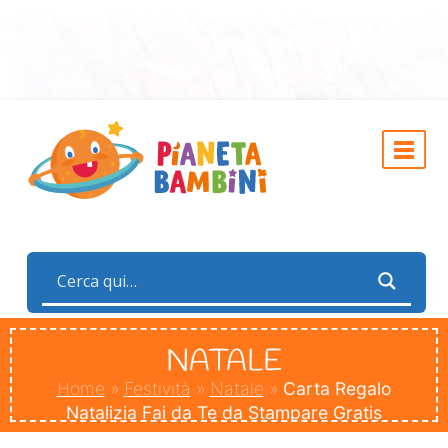
NATALE
Home
»
Festività
»
Natale
»
Carta Regalo
Natalizia Fai da Te da Stampare Gratis