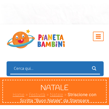
NATALE
Home
»
Festività
»
Natale
»
Striscione con
Scritta “Buon Natale” da Stampare