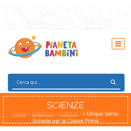
SCIENZE
Home
»
Didattica
»
Scienze
»
I Cinque Sensi:
Schede per la Classe Prima