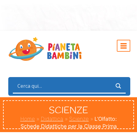
SCIENZE
Home
»
Didattica
»
Scienze
»
L’Olfatto:
Schede Didattiche per la Classe Prima