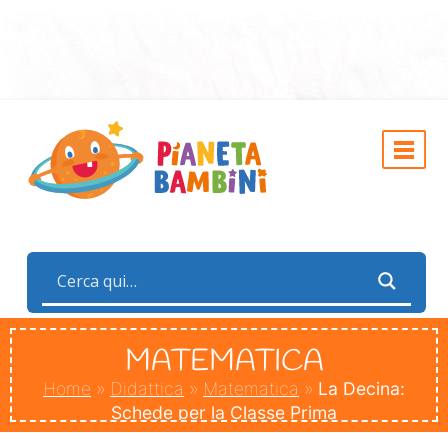
MATEMATICA
Home
»
Didattica
»
Matematica
»
La Decina:
Schede per la Classe Prima