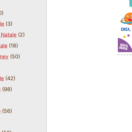
0)
le
(3)
 Natale
(2)
tale
(18)
sney
(50)
le
(42)
e
(98)
e
(56)