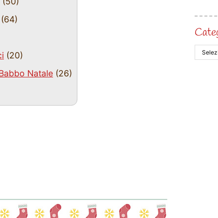
(50)
(64)
Cate
i
(20)
 Babbo Natale
(26)