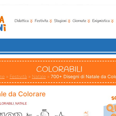
Didattica
Festivita
Stagioni
Giornate
Enigmistica
COLORABILI
me
»
Festività
»
Natale
»
700+ Disegni di Natale da Col
le da Colorare
LORABILI
,
NATALE