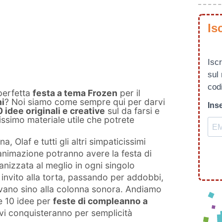
Is
Iscr
sul
codi
perfetta
festa a tema Frozen
per il
i
? Noi siamo come sempre qui per darvi
Inse
0 idee originali e creative
sul da farsi e
ssimo materiale utile che potrete
 Olaf e tutti gli altri simpaticissimi
 animazione potranno avere la festa di
nizzata al meglio in ogni singolo
di invito alla torta, passando per addobbi,
ivano sino alla colonna sonora. Andiamo
le 10 idee per
feste di compleanno a
i conquisteranno per semplicità