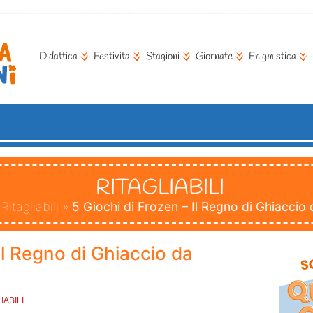
Didattica
Festivita
Stagioni
Giornate
Enigmistica
RITAGLIABILI
»
Ritagliabili
»
5 Giochi di Frozen – Il Regno di Ghiaccio
Il Regno di Ghiaccio da
IABILI