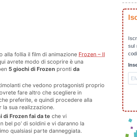
Is
Iscr
sul
codi
alla follia il film di animazione
Frozen – Il
 qui avrete modo di scoprire è una
Inse
 ben
5 giochi di Frozen
pronti
da
 stimolanti che vedono protagonisti proprio
ovrete fare altro che scegliere in
he preferite, e quindi procedere alla
r la sua realizzazione.
i di Frozen fai da te
che vi
 bel po’ di soldini e vi daranno la
attimo qualsiasi parte danneggiata.