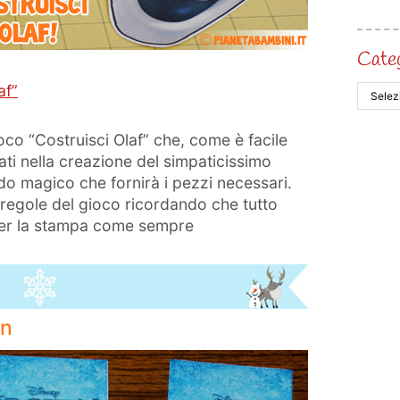
Cate
af”
oco “Costruisci Olaf” che, come è facile
ati nella creazione del simpaticissimo
o magico che fornirà i pezzi necessari.
e regole del gioco ricordando che tutto
 per la stampa come sempre
en