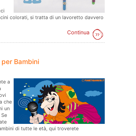
ci
ini colorati, si tratta di un lavoretto davvero
Continua
 per Bambini
te a
a
ovi
na che
ni un
 Se
cate
mbini di tutte le età, qui troverete