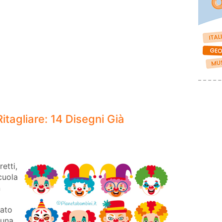
itagliare: 14 Disegni Già
etti,
cuola
n
cato
 una