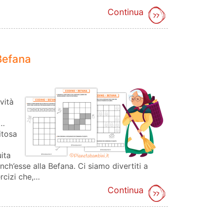
Continua
Befana
vità
e…
itosa
ita
ch’esse alla Befana. Ci siamo divertiti a
ercizi che,…
Continua