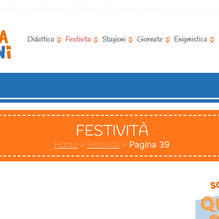
Didattica
Festivita
Stagioni
Giornate
Enigmistica
FESTIVITÀ
Home
»
Festività
»
Pagina 39