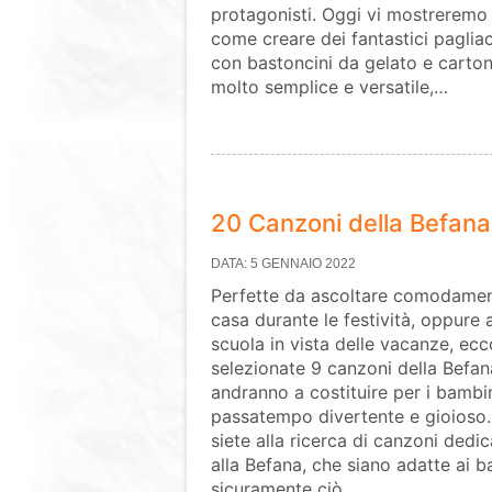
protagonisti. Oggi vi mostreremo
come creare dei fantastici pagliac
con bastoncini da gelato e cartonc
molto semplice e versatile,…
20 Canzoni della Befana
DATA: 5 GENNAIO 2022
Perfette da ascoltare comodamen
casa durante le festività, oppure 
scuola in vista delle vacanze, ecc
selezionate 9 canzoni della Befa
andranno a costituire per i bambi
passatempo divertente e gioioso.
siete alla ricerca di canzoni dedi
alla Befana, che siano adatte ai ba
sicuramente ciò…