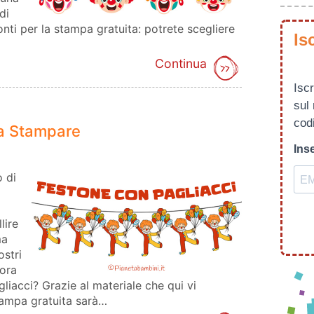
di
ronti per la stampa gratuita: potrete scegliere
Is
Continua
Iscr
sul
codi
da Stampare
Inse
 di
lire
ma
stri
lora
liacci? Grazie al materiale che qui vi
tampa gratuita sarà…