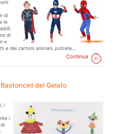
tumi
i di
e le
ibili.
ns di
n e
etti e dei cartoni animati, potrete…
Continua
 Bastoncini del Gelato
, i
nte i
 di
a