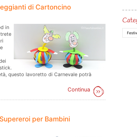
leggianti di Cartoncino
Cate
d in
otrete
ri
me
dei
stick.
 età, questo lavoretto di Carnevale potrà
Continua
 Supereroi per Bambini