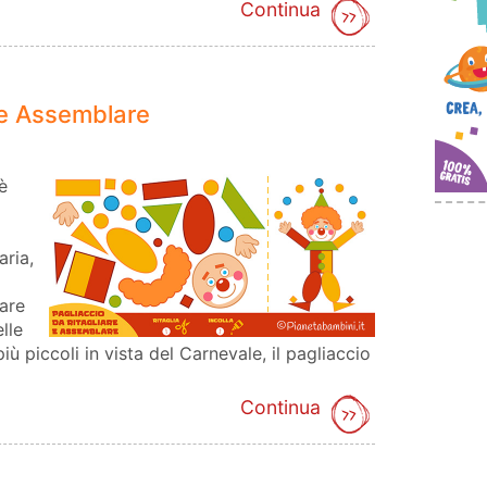
Continua
 e Assemblare
è
aria,
lare
lle
ù piccoli in vista del Carnevale, il pagliaccio
Continua