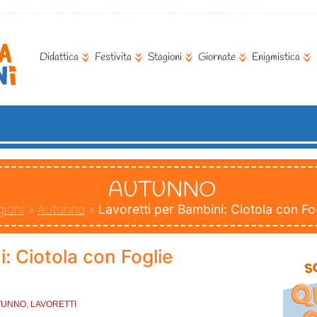
Didattica
Festivita
Stagioni
Giornate
Enigmistica
AUTUNNO
gioni
»
Autunno
»
Lavoretti per Bambini: Ciotola con Fo
i: Ciotola con Foglie
TUNNO
,
LAVORETTI