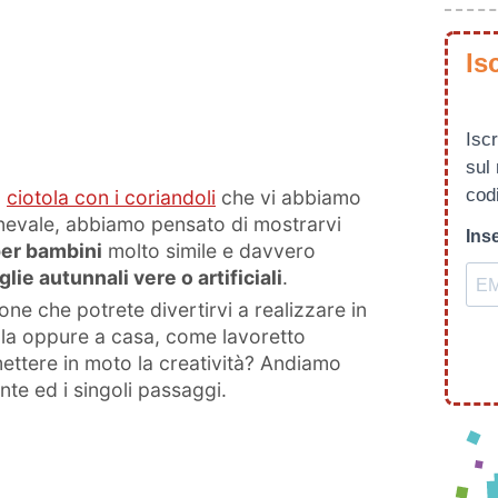
Is
Iscr
sul
codi
a
ciotola con i coriandoli
che vi abbiamo
nevale, abbiamo pensato di mostrarvi
Inse
per bambini
molto simile e davvero
glie autunnali vere o artificiali
.
one che potrete divertirvi a realizzare in
la oppure a casa, come lavoretto
mettere in moto la creatività? Andiamo
ente ed i singoli passaggi.