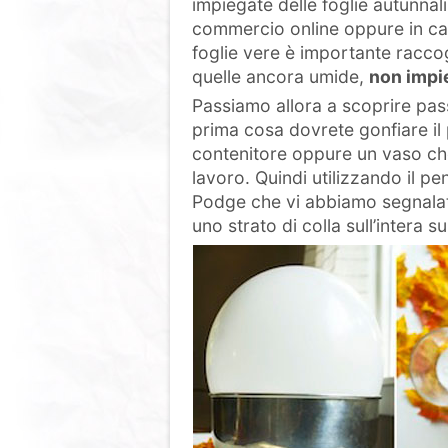
impiegate delle foglie autunnali 
commercio online oppure in carto
foglie vere è importante raccog
quelle ancora umide,
non impi
Passiamo allora a scoprire pas
prima cosa dovrete gonfiare il p
contenitore oppure un vaso che
lavoro. Quindi utilizzando il p
Podge che vi abbiamo segnalato
uno strato di colla sull’intera s