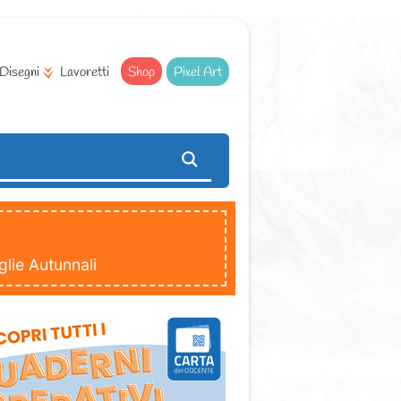
Disegni
Lavoretti
Shop
Pixel Art
glie Autunnali