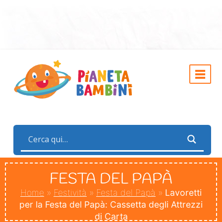
FESTA DEL PAPÀ
Home
»
Festività
»
Festa del Papà
»
Lavoretti
per la Festa del Papà: Cassetta degli Attrezzi
di Carta