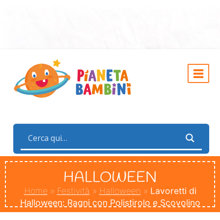
HALLOWEEN
Home
»
Festività
»
Halloween
»
Lavoretti di
Halloween: Ragni con Polistirolo e Scovolino