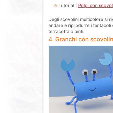
Tutorial |
Polpi con scovoli
Degli scovolini multicolore si 
andare e riprodurre i tentacoli d
terracotta dipinti.
4. Granchi con scovolini