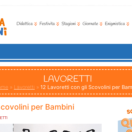
Didattica
Festivita
Stagioni
Giornate
Enigmistica
LAVORETTI
ome
»
Lavoretti
»
12 Lavoretti con gli Scovolini per Bam
Scovolini per Bambini
ETTI