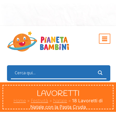
LAVORETTI
Home
»
Festività
»
Natale
»
18 Lavoretti di
Natale con la Pasta Cruda